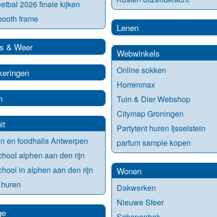
tbal 2026 finale kijken
booth frame
Lenen
s & Weer
Webwinkels
Online sokken
keringen
Horrenmax
n
Tuin & Dier Webshop
Citymap Groningen
it
Partytent huren Ijsselstein
n en foodhalls Antwerpen
parfum sample kopen
chool alphen aan den rijn
chool in alphen aan den rijn
Wonen
 huren
Dakwerken
Nieuwe Sfeer
ge
Schapenhek