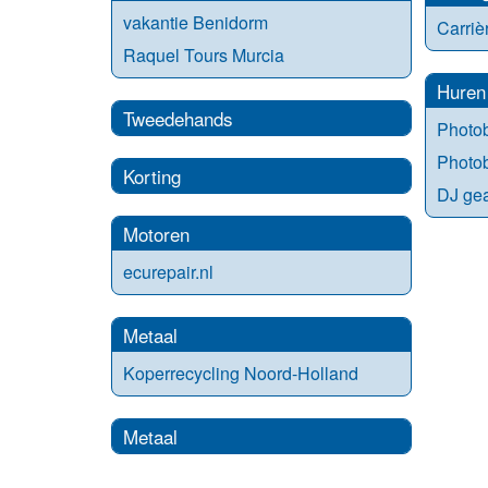
vakantie Benidorm
Carriè
Raquel Tours Murcia
Huren
Tweedehands
Photo
Photo
Korting
DJ gea
Motoren
ecurepair.nl
Metaal
Koperrecycling Noord-Holland
Metaal