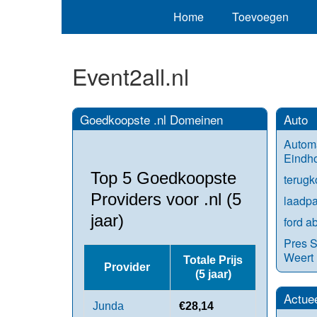
Home
Toevoegen
Event2all.nl
Goedkoopste .nl Domeinen
Auto
Automa
Eindh
Top 5 Goedkoopste
terugk
Providers voor .nl (5
laadpa
jaar)
ford a
Pres S
Weert
Totale Prijs
Provider
(5 jaar)
Actue
Junda
€28,14