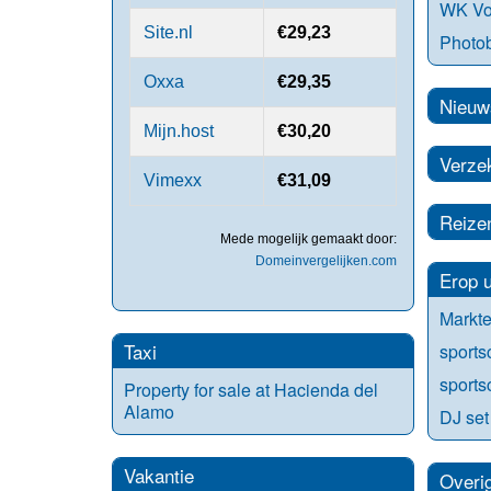
WK Voe
Site.nl
€29,23
Photo
Oxxa
€29,35
Nieuw
Mijn.host
€30,20
Verze
Vimexx
€31,09
Reize
Mede mogelijk gemaakt door:
Domeinvergelijken.com
Erop u
Markte
Taxi
sports
sports
Property for sale at Hacienda del
Alamo
DJ set
Vakantie
Overi