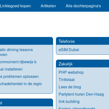
Linktegoed kopen
Artikelen
Alle dochterpagina's
Telefonie
tic driving lessons
eSIM Dubai
oven
ommoment rijbewijs b
Zakelijk
al installeren
PHP webshop
bs problemen oplossen
Tinttotaal
chadeherstel in de regio
Lees de blog
Partytent huren Den-Haag
link building
el
Kosten uitzendkracht