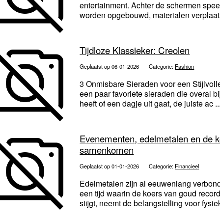
entertainment. Achter de schermen speelt
worden opgebouwd, materialen verplaatst
Tijdloze Klassieker: Creolen
Geplaatst op 06-01-2026
Categorie:
Fashion
3 Onmisbare Sieraden voor een Stijlvoll
een paar favoriete sieraden die overal b
heeft of een dagje uit gaat, de juiste ac ..
Evenementen, edelmetalen en de ko
samenkomen
Geplaatst op 01-01-2026
Categorie:
Financieel
Edelmetalen zijn al eeuwenlang verbond
een tijd waarin de koers van goud record
stijgt, neemt de belangstelling voor fysie