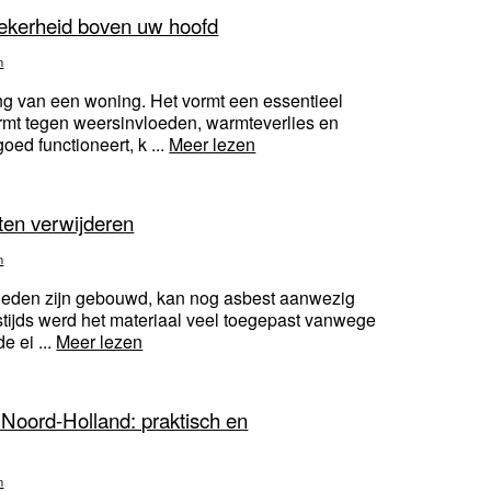
zekerheid boven uw hoofd
n
ng van een woning. Het vormt een essentieel
rmt tegen weersinvloeden, warmteverlies en
ed functioneert, k ...
Meer lezen
aten verwijderen
n
geleden zijn gebouwd, kan nog asbest aanwezig
Destijds werd het materiaal veel toegepast vanwege
e ei ...
Meer lezen
n Noord-Holland: praktisch en
n