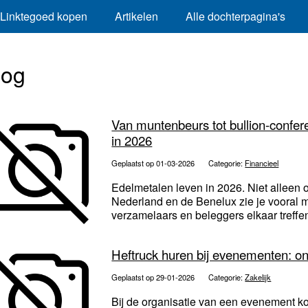
Linktegoed kopen
Artikelen
Alle dochterpagina's
log
Van muntenbeurs tot bullion-confer
in 2026
Geplaatst op 01-03-2026
Categorie:
Financieel
Edelmetalen leven in 2026. Niet alleen o
Nederland en de Benelux zie je vooral 
verzamelaars en beleggers elkaar treffen
Heftruck huren bij evenementen: 
Geplaatst op 29-01-2026
Categorie:
Zakelijk
Bij de organisatie van een evenement k